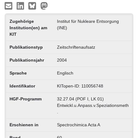
Zugehörige
Institut für Nukleare Entsorgung
Institution(en) am
(INE)
KIT
Publikationstyp
Zeitschriftenaufsatz
Publikationsjahr
2004
Sprache
Englisch
Identifikator
KITopen-ID: 110056748
HGF-Programm
32.27.04 (POF I, LK 01)
Entwickl.u.Anpass.v.Speziationsmeth
.
Erschienen in
Spectrochimica Acta A
Band
60