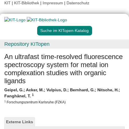
KIT
|
KIT-Bibliothek
|
Impressum
|
Datenschutz
Suche im KITopen-Katalog
Repository KITopen
An ultrafast time-resolved fluorescence
spectroscopy system for metal ion
complexation studies with organic
ligands
Geipel, G.
;
Acker, M.
;
Vulpius, D.
;
Bernhard, G.
;
Nitsche, H.
;
1
Fanghänel, T.
1
Forschungszentrum Karlsruhe (FZKA)
Externe Links