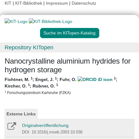
KIT
|
KIT-Bibliothek
|
Impressum
|
Datenschutz
Suche im KITopen-Katalog
Repository KITopen
Nanocrystalline aluminium hydrides for
hydrogen storage
1
1
1
Fichtner, M.
;
Engel, J.
;
Fuhr, O.
;
1
1
Kircher, O.
;
Rubner, O.
1
Forschungszentrum Karlsruhe (FZKA)
Externe Links
Originalveröffentlichung
DOI: 10.1016/j.mseb.2003.10.036