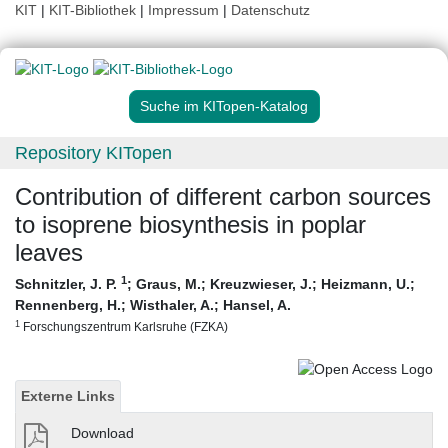
KIT
|
KIT-Bibliothek
|
Impressum
|
Datenschutz
Suche im KITopen-Katalog
Repository KITopen
Contribution of different carbon sources
to isoprene biosynthesis in poplar
leaves
1
Schnitzler, J. P.
;
Graus, M.
;
Kreuzwieser, J.
;
Heizmann, U.
;
Rennenberg, H.
;
Wisthaler, A.
;
Hansel, A.
1
Forschungszentrum Karlsruhe (FZKA)
Externe Links
Download