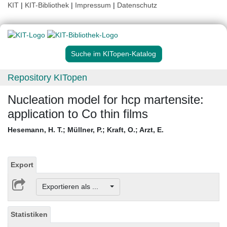
KIT
|
KIT-Bibliothek
|
Impressum
|
Datenschutz
Suche im KITopen-Katalog
Repository KITopen
Nucleation model for hcp martensite:
application to Co thin films
Hesemann, H. T.
;
Müllner, P.
;
Kraft, O.
;
Arzt, E.
Export
Exportieren als ...
Statistiken