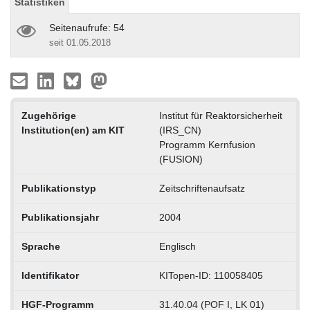
Statistiken
Seitenaufrufe: 54
seit 01.05.2018
Zugehörige
Institut für Reaktorsicherheit
Institution(en) am KIT
(IRS_CN)
Programm Kernfusion
(FUSION)
Publikationstyp
Zeitschriftenaufsatz
Publikationsjahr
2004
Sprache
Englisch
Identifikator
KITopen-ID: 110058405
HGF-Programm
31.40.04 (POF I, LK 01)