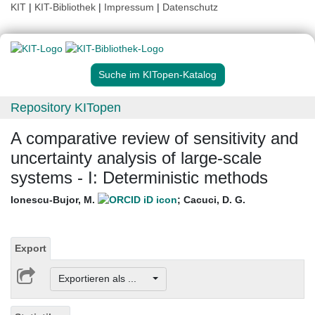
KIT
|
KIT-Bibliothek
|
Impressum
|
Datenschutz
Suche im KITopen-Katalog
Repository KITopen
A comparative review of sensitivity and
uncertainty analysis of large-scale
systems - I: Deterministic methods
Ionescu-Bujor, M.
;
Cacuci, D. G.
Export
Exportieren als ...