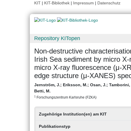
KIT
|
KIT-Bibliothek
|
Impressum
|
Datenschutz
Repository KITopen
Non-destructive characterisation
Irish Sea sediment by micro X-r
micro X-ray fluorescence (μ-XR
edge structure (μ-XANES) spe
Jernström, J.
;
Eriksson, M.
;
Osan, J.
;
Tamborini,
Betti, M.
1
Forschungszentrum Karlsruhe (FZKA)
Zugehörige Institution(en) am KIT
Publikationstyp