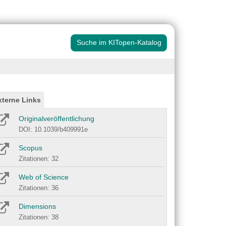
Suche im KITopen-Katalog
xterne Links
Originalveröffentlichung
DOI: 10.1039/b409991e
Scopus
Zitationen: 32
Web of Science
Zitationen: 36
Dimensions
Zitationen: 38