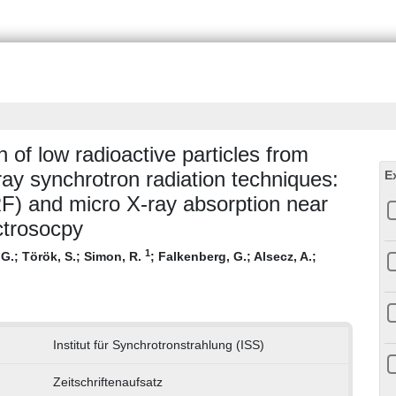
 of low radioactive particles from
ay synchrotron radiation techniques:
E
F) and micro X-ray absorption near
ctrosocpy
1
 G.
;
Török, S.
;
Simon, R.
;
Falkenberg, G.
;
Alsecz, A.
;
Institut für Synchrotronstrahlung (ISS)
Zeitschriftenaufsatz