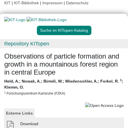
KIT
|
KIT-Bibliothek
|
Impressum
|
Datenschutz
Suche im KITopen-Katalog
Repository KITopen
Observations of particle formation and
growth in a mountainous forest region
in central Europe
1
Held, A.
;
Nowak, A.
;
Birmili, W.
;
Wiedensohler, A.
;
Forkel, R.
;
Klemm, O.
1
Forschungszentrum Karlsruhe (FZKA)
Externe Links
Download