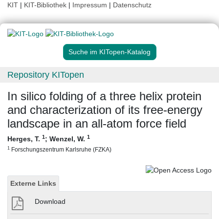
KIT
|
KIT-Bibliothek
|
Impressum
|
Datenschutz
Suche im KITopen-Katalog
Repository KITopen
In silico folding of a three helix protein
and characterization of its free-energy
landscape in an all-atom force field
1
1
Herges, T.
;
Wenzel, W.
1
Forschungszentrum Karlsruhe (FZKA)
Externe Links
Download