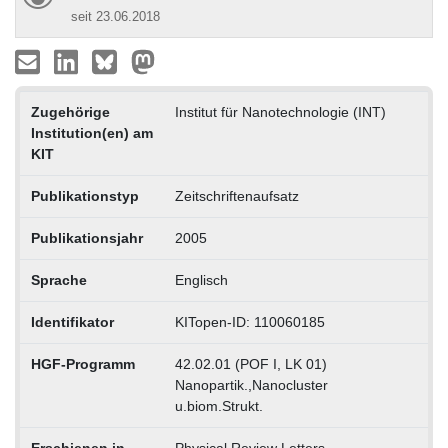
seit 23.06.2018
Zugehörige
Institut für Nanotechnologie (INT)
Institution(en) am
KIT
Publikationstyp
Zeitschriftenaufsatz
Publikationsjahr
2005
Sprache
Englisch
Identifikator
KITopen-ID: 110060185
HGF-Programm
42.02.01 (POF I, LK 01)
Nanopartik.,Nanocluster
u.biom.Strukt.