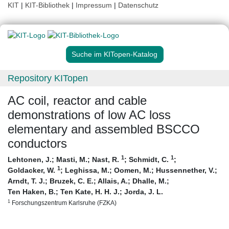
KIT
|
KIT-Bibliothek
|
Impressum
|
Datenschutz
Suche im KITopen-Katalog
Repository KITopen
AC coil, reactor and cable
demonstrations of low AC loss
elementary and assembled BSCCO
conductors
1
1
Lehtonen, J.
;
Masti, M.
;
Nast, R.
;
Schmidt, C.
;
1
Goldacker, W.
;
Leghissa, M.
;
Oomen, M.
;
Hussennether, V.
;
Arndt, T. J.
;
Bruzek, C. E.
;
Allais, A.
;
Dhalle, M.
;
Ten Haken, B.
;
Ten Kate, H. H. J.
;
Jorda, J. L.
1
Forschungszentrum Karlsruhe (FZKA)