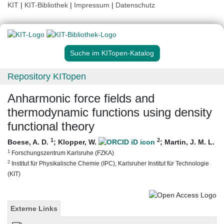
KIT
|
KIT-Bibliothek
|
Impressum
|
Datenschutz
Suche im KITopen-Katalog
Repository KITopen
Anharmonic force fields and
thermodynamic functions using density
functional theory
1
2
Boese, A. D.
;
Klopper, W.
;
Martin, J. M. L.
1
Forschungszentrum Karlsruhe (FZKA)
2
Institut für Physikalische Chemie (IPC), Karlsruher Institut für Technologie
(KIT)
Externe Links