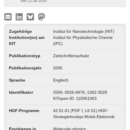
seit 12.06.2019
Zugehörige
Institut für Nanotechnologie (INT)
Institution(en) am
Institut für Physikalische Chemie
KIT
(IPC)
Publikationstyp
Zeitschriftenaufsatz
Publikationsjahr
2005
Sprache
Englisch
Identifikator
ISSN: 0026-8976, 1362-3028
KITopen-ID: 110061063
HGF-Programm
42.01.01 (POF I, LK 01) HGF-
Strategiefondspr.Molek.Elektronik
Erschienen in
Molecular physics