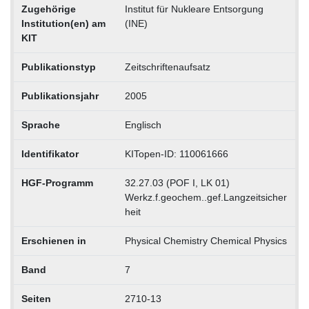
Zugehörige
Institut für Nukleare Entsorgung
Institution(en) am
(INE)
KIT
Publikationstyp
Zeitschriftenaufsatz
Publikationsjahr
2005
Sprache
Englisch
Identifikator
KITopen-ID: 110061666
HGF-Programm
32.27.03 (POF I, LK 01)
Werkz.f.geochem..gef.Langzeitsicher
heit
Erschienen in
Physical Chemistry Chemical Physics
Band
7
Seiten
2710-13