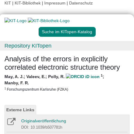
KIT
|
KIT-Bibliothek
|
Impressum
|
Datenschutz
Suche im KITopen-Katalog
Repository KITopen
Analysis of the errors in explicitly
correlated electronic structure theory
1
May, A. J.
;
Valeev, E.
;
Polly, R.
;
Manby, F. R.
1
Forschungszentrum Karlsruhe (FZKA)
Externe Links
Originalveröffentlichung
DOI: 10.1039/b507781h