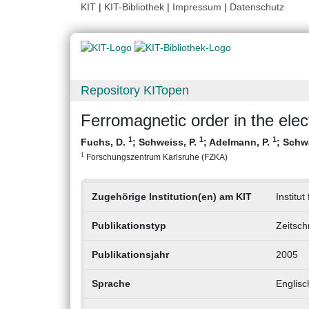
KIT
|
KIT-Bibliothek
|
Impressum
|
Datenschutz
Repository KITopen
Ferromagnetic order in the el
1
1
1
Fuchs, D.
;
Schweiss, P.
;
Adelmann, P.
;
Schwa
1
Forschungszentrum Karlsruhe (FZKA)
Zugehörige Institution(en) am KIT
Institut
Publikationstyp
Zeitsch
Publikationsjahr
2005
Sprache
Englisc