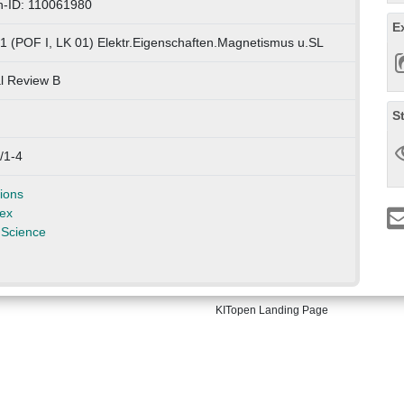
n-ID: 110061980
E
1 (POF I, LK 01) Elektr.Eigenschaften.Magnetismus u.SL
l Review B
S
/1-4
ions
ex
 Science
KITopen Landing Page