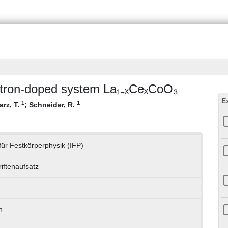
ectron-doped system La₁₋ₓCeₓCoO₃
E
1
1
rz, T.
;
Schneider, R.
 für Festkörperphysik (IFP)
riftenaufsatz
h