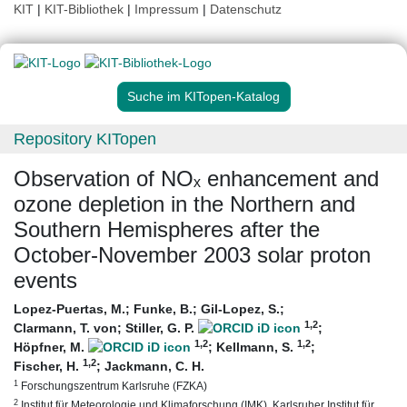
KIT
|
KIT-Bibliothek
|
Impressum
|
Datenschutz
Suche im KITopen-Katalog
Repository KITopen
Observation of NOₓ enhancement and
ozone depletion in the Northern and
Southern Hemispheres after the
October-November 2003 solar proton
events
Lopez-Puertas, M.
;
Funke, B.
;
Gil-Lopez, S.
;
1
,2
Clarmann, T. von
;
Stiller, G. P.
;
1
,2
1
,2
Höpfner, M.
;
Kellmann, S.
;
1
,2
Fischer, H.
;
Jackmann, C. H.
1
Forschungszentrum Karlsruhe (FZKA)
2
Institut für Meteorologie und Klimaforschung (IMK), Karlsruher Institut für