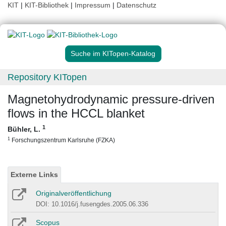
KIT
|
KIT-Bibliothek
|
Impressum
|
Datenschutz
Suche im KITopen-Katalog
Repository KITopen
Magnetohydrodynamic pressure-driven
flows in the HCCL blanket
1
Bühler, L.
1
Forschungszentrum Karlsruhe (FZKA)
Externe Links
Originalveröffentlichung
DOI: 10.1016/j.fusengdes.2005.06.336
Scopus