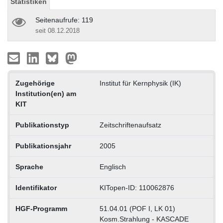
Statistiken
Seitenaufrufe: 119
seit 08.12.2018
Zugehörige
Institut für Kernphysik (IK)
Institution(en) am
KIT
Publikationstyp
Zeitschriftenaufsatz
Publikationsjahr
2005
Sprache
Englisch
Identifikator
KITopen-ID: 110062876
HGF-Programm
51.04.01 (POF I, LK 01)
Kosm.Strahlung - KASCADE