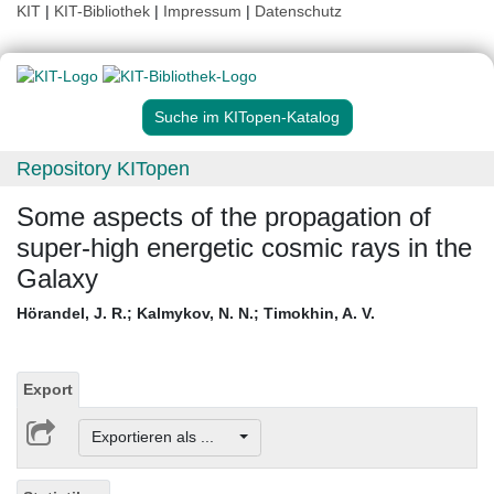
KIT
|
KIT-Bibliothek
|
Impressum
|
Datenschutz
Suche im KITopen-Katalog
Repository KITopen
Some aspects of the propagation of
super-high energetic cosmic rays in the
Galaxy
Hörandel, J. R.
;
Kalmykov, N. N.
;
Timokhin, A. V.
Export
Exportieren als ...