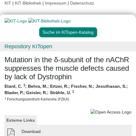
KIT
|
KIT-Bibliothek
|
Impressum
|
Datenschutz
Suche im KITopen-Katalog
Repository KITopen
Mutation in the δ-subunit of the nAChR
suppresses the muscle defects caused
by lack of Dystrophin
1
Etard, C.
;
Behra, M.
;
Ertzer, R.
;
Fischer, N.
;
Jesuthasan, S.
;
1
Blader, P.
;
Geisler, R.
;
Strähle, U.
1
Forschungszentrum Karlsruhe (FZKA)
Externe Links
Download