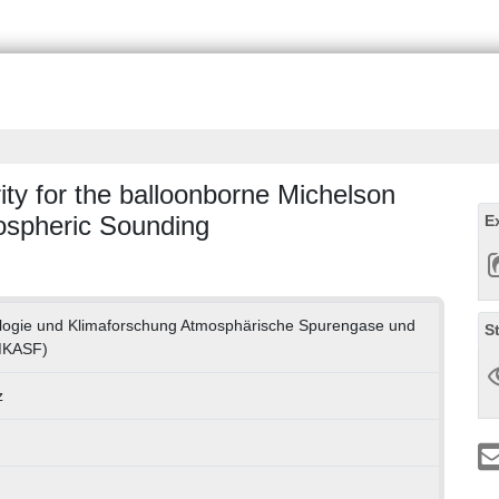
rity for the balloonborne Michelson
mospheric Sounding
E
rologie und Klimaforschung Atmosphärische Spurengase und
S
MKASF)
z