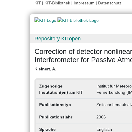
KIT
|
KIT-Bibliothek
|
Impressum
|
Datenschutz
Repository KITopen
Correction of detector nonlinea
Interferometer for Passive At
Kleinert, A.
Zugehörige
Institut für Meteo
Institution(en) am KIT
Fernerkundung (I
Publikationstyp
Zeitschriftenaufsat
Publikationsjahr
2006
Sprache
Englisch