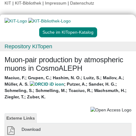
KIT
|
KIT-Bibliothek
|
Impressum
|
Datenschutz
Suche im KITopen-Katalog
Repository KITopen
Muon-pair production by atmospheric
muons in CosmoALEPH
Maciuc, F.
;
Grupen, C.
;
Hashim, N. O.
;
Luitz, S.
;
Mailov, A.
;
Müller, A. S.
;
Putzer, A.
;
Sander, H. G.
;
Schmeling, S.
;
Schmelling, M.
;
Tcaciuc, R.
;
Wachsmuth, H.
;
Ziegler, T.
;
Zuber, K.
Externe Links
Download