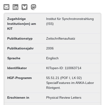
Zugehörige
Institut für Synchrotronstrahlung
Institution(en) am
(ISS)
KIT
Publikationstyp
Zeitschriftenaufsatz
Publikationsjahr
2006
Sprache
Englisch
Identifikator
KITopen-ID: 110063714
HGF-Programm
55.51.21 (POF I, LK 02)
SpecialFeatures im ANKA-Labor
Röntgent.
Erschienen in
Physical Review Letters