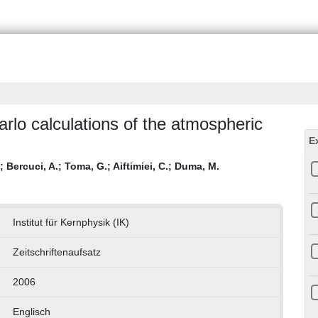
rlo calculations of the atmospheric
E
;
Bercuci, A.
;
Toma, G.
;
Aiftimiei, C.
;
Duma, M.
Institut für Kernphysik (IK)
Zeitschriftenaufsatz
2006
Englisch