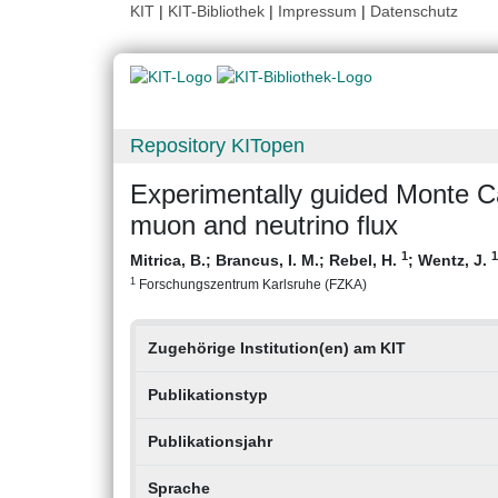
KIT
|
KIT-Bibliothek
|
Impressum
|
Datenschutz
Repository KITopen
Experimentally guided Monte Ca
muon and neutrino flux
1
1
Mitrica, B.
;
Brancus, I. M.
;
Rebel, H.
;
Wentz, J.
1
Forschungszentrum Karlsruhe (FZKA)
Zugehörige Institution(en) am KIT
Publikationstyp
Publikationsjahr
Sprache