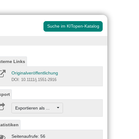
Suche im KITopen-Katalog
xterne Links
Originalveröffentlichung
DOI: 10.1111/j.1551-2916
xport
Exportieren als ...
tatistiken
Seitenaufrufe: 56