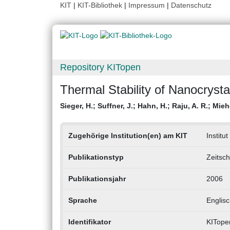
KIT
|
KIT-Bibliothek
|
Impressum
|
Datenschutz
Repository KITopen
Thermal Stability of Nanocry
Sieger, H.
;
Suffner, J.
;
Hahn, H.
;
Raju, A. R.
;
Mieh
Zugehörige Institution(en) am KIT
Institu
Publikationstyp
Zeitsch
Publikationsjahr
2006
Sprache
Englisc
Identifikator
KITope