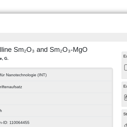
stalline Sm₂O₃ and Sm₂O₃-MgO
E
e, G.
t für Nanotechnologie (INT)
E
riftenaufsatz
h
S
n-ID: 110064455