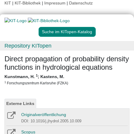
KIT
|
KIT-Bibliothek
|
Impressum
|
Datenschutz
Suche im KITopen-Katalog
Repository KITopen
Direct propagation of probability density
functions in hydrological equations
1
Kunstmann, H.
;
Kastens, M.
1
Forschungszentrum Karlsruhe (FZKA)
Externe Links
Originalveröffentlichung
DOI: 10.1016/j.jhydrol.2005.10.009
Scopus