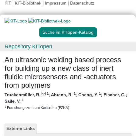
KIT
|
KIT-Bibliothek
|
Impressum
|
Datenschutz
Suche im KITopen-Katalog
Repository KITopen
An ultrasonic welding based process
for building up a new class of inert
fluidic microsensors and -actuators
from polymers
1
1
1
Truckenmüller, R.
;
Ahrens, R.
;
Cheng, Y.
;
Fischer, G.
;
1
Saile, V.
1
Forschungszentrum Karlsruhe (FZKA)
Externe Links