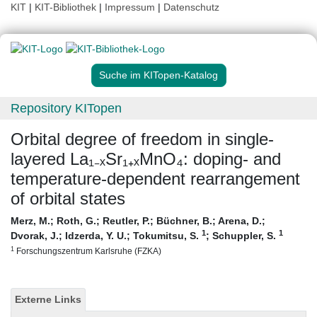
KIT
|
KIT-Bibliothek
|
Impressum
|
Datenschutz
Suche im KITopen-Katalog
Repository KITopen
Orbital degree of freedom in single-
layered La₁₋ₓSr₁₊ₓMnO₄: doping- and
temperature-dependent rearrangement
of orbital states
Merz, M.
;
Roth, G.
;
Reutler, P.
;
Büchner, B.
;
Arena, D.
;
1
1
Dvorak, J.
;
Idzerda, Y. U.
;
Tokumitsu, S.
;
Schuppler, S.
1
Forschungszentrum Karlsruhe (FZKA)
Externe Links