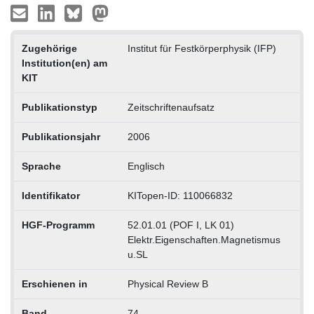
Zugehörige
Institut für Festkörperphysik (IFP)
Institution(en) am
KIT
Publikationstyp
Zeitschriftenaufsatz
Publikationsjahr
2006
Sprache
Englisch
Identifikator
KITopen-ID: 110066832
HGF-Programm
52.01.01 (POF I, LK 01)
Elektr.Eigenschaften.Magnetismus
u.SL
Erschienen in
Physical Review B
Band
74