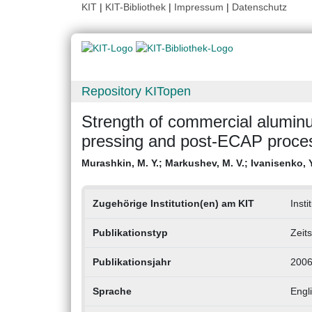
KIT
|
KIT-Bibliothek
|
Impressum
|
Datenschutz
Repository KITopen
Strength of commercial aluminu
pressing and post-ECAP proce
Murashkin, M. Y.
;
Markushev, M. V.
;
Ivanisenko, Y
Zugehörige Institution(en) am KIT
Insti
Publikationstyp
Zeits
Publikationsjahr
200
Sprache
Engl