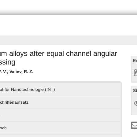
m alloys after equal channel angular
ssing
E
. V.
;
Valiev, R. Z.
tut für Nanotechnologie (INT)
S
chriftenaufsatz
6
isch