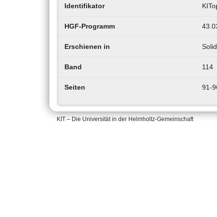
Identifikator
KITo
HGF-Programm
43.0
Erschienen in
Soli
Band
114
Seiten
91-9
KIT – Die Universität in der Helmholtz-Gemeinschaft