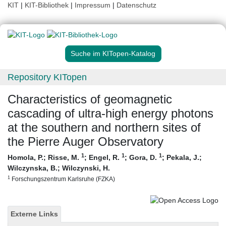
KIT
|
KIT-Bibliothek
|
Impressum
|
Datenschutz
Suche im KITopen-Katalog
Repository KITopen
Characteristics of geomagnetic
cascading of ultra-high energy photons
at the southern and northern sites of
the Pierre Auger Observatory
1
1
1
Homola, P.
;
Risse, M.
;
Engel, R.
;
Gora, D.
;
Pekala, J.
;
Wilczynska, B.
;
Wilczynski, H.
1
Forschungszentrum Karlsruhe (FZKA)
Externe Links