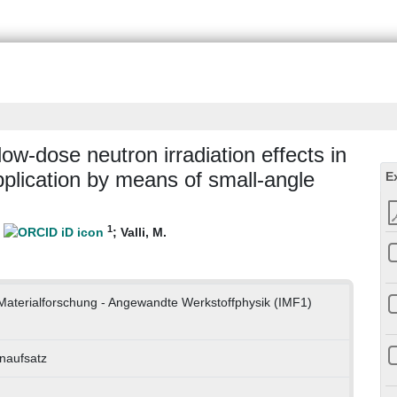
low-dose neutron irradiation effects in
application by means of small-angle
E
1
.
;
Valli, M.
r Materialforschung - Angewandte Werkstoffphysik (IMF1)
enaufsatz