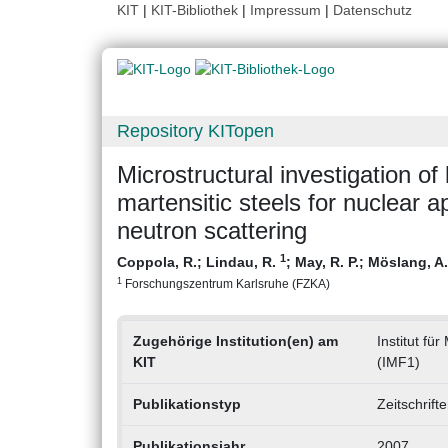
KIT
|
KIT-Bibliothek
|
Impressum
|
Datenschutz
Repository KITopen
Microstructural investigation of 
martensitic steels for nuclear 
neutron scattering
1
Coppola, R.
;
Lindau, R.
;
May, R. P.
;
Möslang, A
1
Forschungszentrum Karlsruhe (FZKA)
Zugehörige Institution(en) am
Institut fü
KIT
(IMF1)
Publikationstyp
Zeitschrift
Publikationsjahr
2007