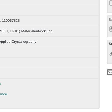
E
: 110067825
POF I, LK 01) Materialentwicklung
Applied Crystallography
S
s
ence