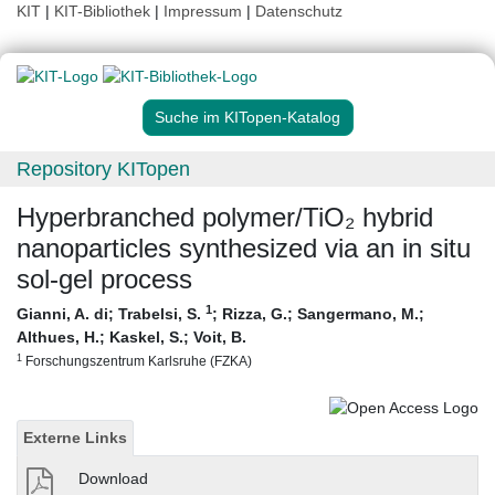
KIT
|
KIT-Bibliothek
|
Impressum
|
Datenschutz
Suche im KITopen-Katalog
Repository KITopen
Hyperbranched polymer/TiO₂ hybrid
nanoparticles synthesized via an in situ
sol-gel process
1
Gianni, A. di
;
Trabelsi, S.
;
Rizza, G.
;
Sangermano, M.
;
Althues, H.
;
Kaskel, S.
;
Voit, B.
1
Forschungszentrum Karlsruhe (FZKA)
Externe Links
Download