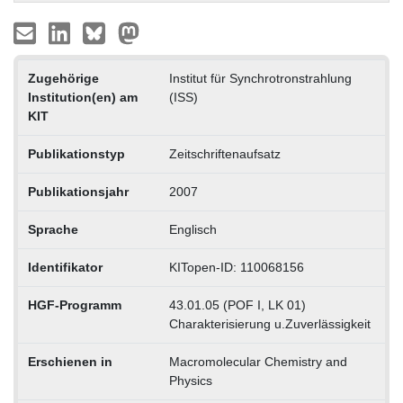
Zugehörige
Institut für Synchrotronstrahlung
Institution(en) am
(ISS)
KIT
Publikationstyp
Zeitschriftenaufsatz
Publikationsjahr
2007
Sprache
Englisch
Identifikator
KITopen-ID: 110068156
HGF-Programm
43.01.05 (POF I, LK 01)
Charakterisierung u.Zuverlässigkeit
Erschienen in
Macromolecular Chemistry and
Physics