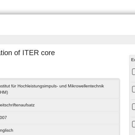
ion of ITER core
E
nstitut für Hochleistungsimpuls- und Mikrowellentechnik
IHM)
eitschriftenaufsatz
007
nglisch