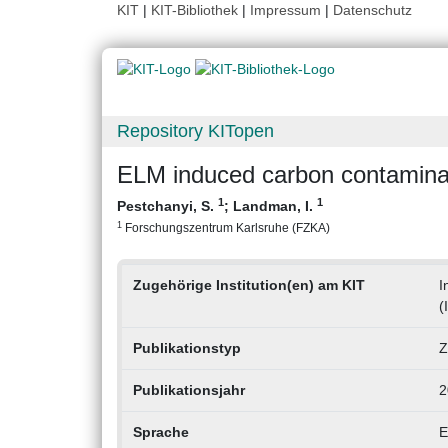
KIT
|
KIT-Bibliothek
|
Impressum
|
Datenschutz
Repository KITopen
ELM induced carbon contaminat
1
1
Pestchanyi, S.
;
Landman, I.
1
Forschungszentrum Karlsruhe (FZKA)
Zugehörige Institution(en) am KIT
I
(
Publikationstyp
Z
Publikationsjahr
2
Sprache
E