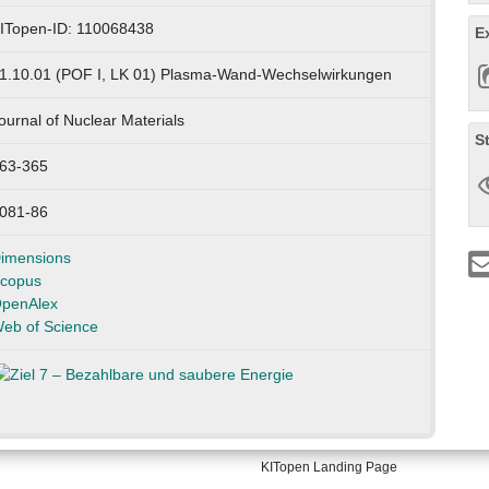
ITopen-ID: 110068438
E
1.10.01 (POF I, LK 01) Plasma-Wand-Wechselwirkungen
ournal of Nuclear Materials
S
63-365
081-86
imensions
copus
penAlex
eb of Science
KITopen Landing Page