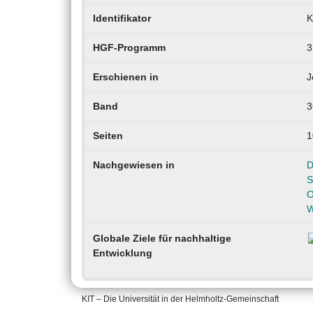
Identifikator
K
HGF-Programm
3
Erschienen in
J
Band
3
Seiten
1
Nachgewiesen in
D
S
O
W
Globale Ziele für nachhaltige
Entwicklung
KIT – Die Universität in der Helmholtz-Gemeinschaft