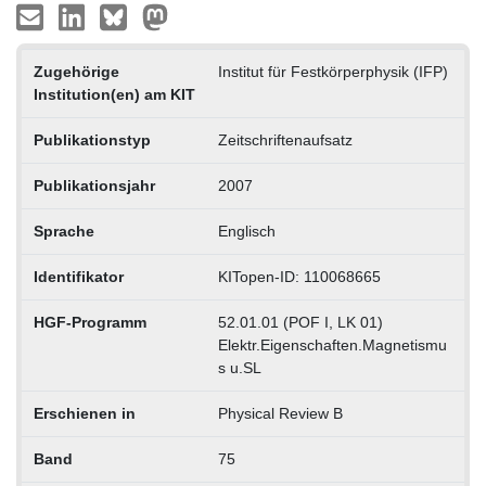
Zugehörige
Institut für Festkörperphysik (IFP)
Institution(en) am KIT
Publikationstyp
Zeitschriftenaufsatz
Publikationsjahr
2007
Sprache
Englisch
Identifikator
KITopen-ID: 110068665
HGF-Programm
52.01.01 (POF I, LK 01)
Elektr.Eigenschaften.Magnetismu
s u.SL
Erschienen in
Physical Review B
Band
75