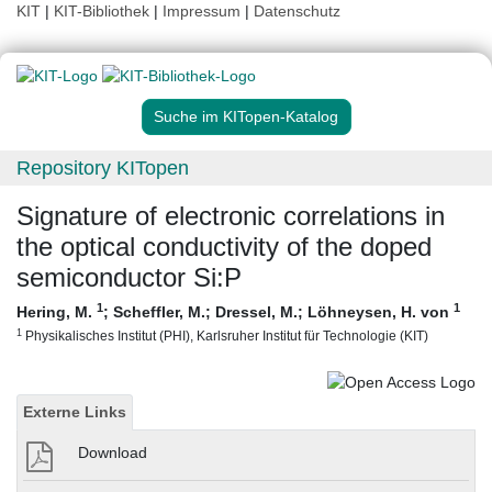
KIT
|
KIT-Bibliothek
|
Impressum
|
Datenschutz
Suche im KITopen-Katalog
Repository KITopen
Signature of electronic correlations in
the optical conductivity of the doped
semiconductor Si:P
1
1
Hering, M.
;
Scheffler, M.
;
Dressel, M.
;
Löhneysen, H. von
1
Physikalisches Institut (PHI), Karlsruher Institut für Technologie (KIT)
Externe Links
Download