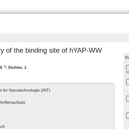
cry of the binding site of hYAP-WW
E
1
W.
;
Eichler, J.
tut für Nanotechnologie (INT)
chriftenaufsatz
sch