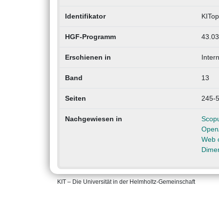
Identifikator
KITop
HGF-Programm
43.03
Erschienen in
Inter
Band
13
Seiten
245-
Nachgewiesen in
Scop
Open
Web o
Dime
KIT – Die Universität in der Helmholtz-Gemeinschaft