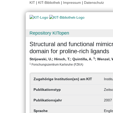
KIT
|
KIT-Bibliothek
|
Impressum
|
Datenschutz
Repository KITopen
Structural and functional mimi
domain for proline-rich ligands
1
Strijowski, U.
;
Hirsch, T.
;
Quintilla, A.
;
Wenzel, 
1
Forschungszentrum Karlsruhe (FZKA)
Zugehörige Institution(en) am KIT
Insti
Publikationstyp
Zeits
Publikationsjahr
2007
Sprache
Engli