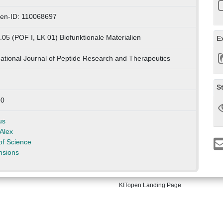
en-ID: 110068697
.05 (POF I, LK 01) Biofunktionale Materialien
E
national Journal of Peptide Research and Therapeutics
S
50
us
Alex
f Science
nsions
KITopen Landing Page