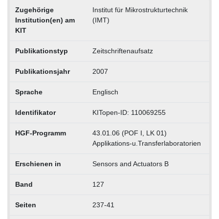
Zugehörige
Institut für Mikrostrukturtechnik
Institution(en) am
(IMT)
KIT
Publikationstyp
Zeitschriftenaufsatz
Publikationsjahr
2007
Sprache
Englisch
Identifikator
KITopen-ID: 110069255
HGF-Programm
43.01.06 (POF I, LK 01)
Applikations-u.Transferlaboratorien
Erschienen in
Sensors and Actuators B
Band
127
Seiten
237-41