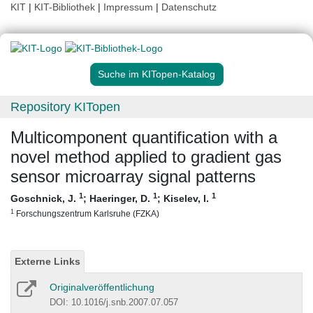
KIT
|
KIT-Bibliothek
|
Impressum
|
Datenschutz
Suche im KITopen-Katalog
Repository KITopen
Multicomponent quantification with a
novel method applied to gradient gas
sensor microarray signal patterns
1
1
1
Goschnick, J.
;
Haeringer, D.
;
Kiselev, I.
1
Forschungszentrum Karlsruhe (FZKA)
Externe Links
Originalveröffentlichung
DOI: 10.1016/j.snb.2007.07.057