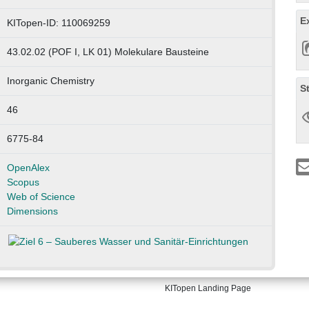
E
KITopen-ID: 110069259
43.02.02 (POF I, LK 01) Molekulare Bausteine
Inorganic Chemistry
S
46
6775-84
OpenAlex
Scopus
Web of Science
Dimensions
KITopen Landing Page