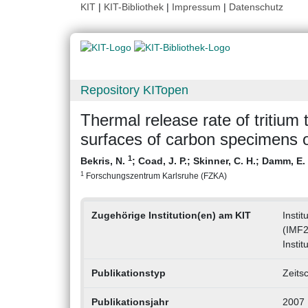
KIT
|
KIT-Bibliothek
|
Impressum
|
Datenschutz
Repository KITopen
Thermal release rate of tritiu
surfaces of carbon specimens o
1
Bekris, N.
;
Coad, J. P.
;
Skinner, C. H.
;
Damm, E.
1
Forschungszentrum Karlsruhe (FZKA)
Zugehörige Institution(en) am KIT
Insti
(IMF2
Instit
Publikationstyp
Zeitsc
Publikationsjahr
2007