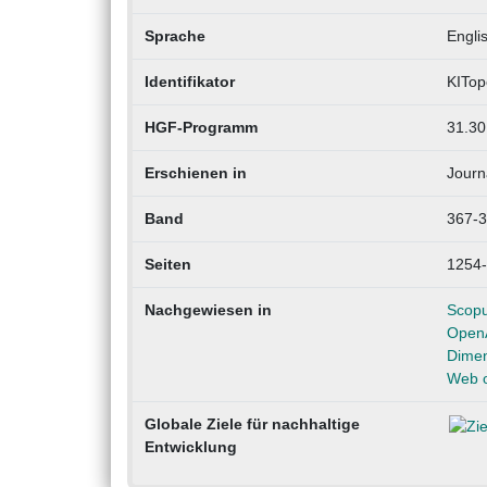
Sprache
Engli
Identifikator
KITop
HGF-Programm
31.30
Erschienen in
Journ
Band
367-
Seiten
1254
Nachgewiesen in
Scop
Open
Dimen
Web o
Globale Ziele für nachhaltige
Entwicklung