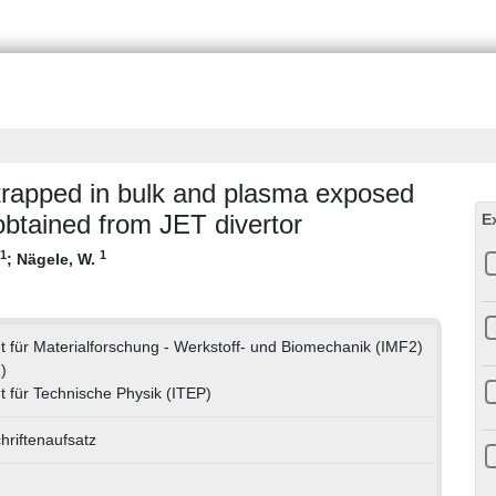
m trapped in bulk and plasma exposed
btained from JET divertor
E
1
1
;
Nägele, W.
tut für Materialforschung - Werkstoff- und Biomechanik (IMF2)
)
ut für Technische Physik (ITEP)
hriftenaufsatz