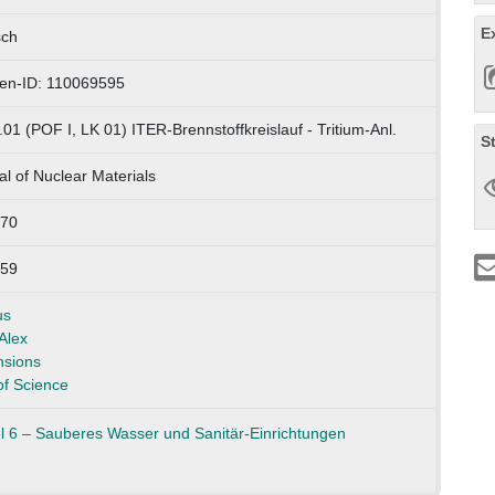
E
sch
en-ID: 110069595
.01 (POF I, LK 01) ITER-Brennstoffkreislauf - Tritium-Anl.
S
al of Nuclear Materials
370
-59
us
Alex
sions
f Science