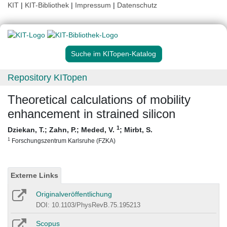
KIT
|
KIT-Bibliothek
|
Impressum
|
Datenschutz
Suche im KITopen-Katalog
Repository KITopen
Theoretical calculations of mobility
enhancement in strained silicon
1
Dziekan, T.
;
Zahn, P.
;
Meded, V.
;
Mirbt, S.
1
Forschungszentrum Karlsruhe (FZKA)
Externe Links
Originalveröffentlichung
DOI: 10.1103/PhysRevB.75.195213
Scopus