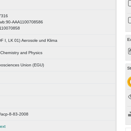
7316
swb:90-AAA1100708586
 110070858
E
F I, LK 01) Aerosole und Klima
 Chemistry and Physics
osciences Union (EGU)
S
/acp-8-83-2008
text