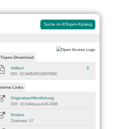
Suche im KITopen-Katalog
ITopen-Download
Volltext
§
DOI: 10.5445/IR/110070858
xterne Links
Originalveröffentlichung
DOI: 10.5194/acp-8-83-2008
Scopus
Zitationen: 57