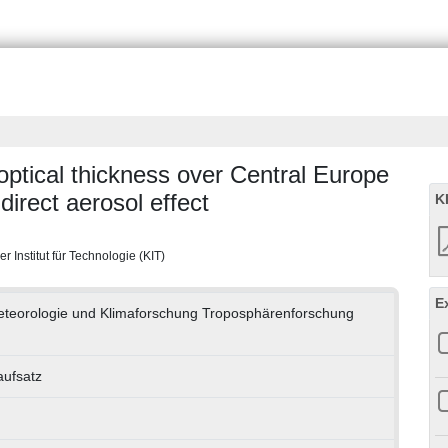
 optical thickness over Central Europe
direct aerosol effect
K
r Institut für Technologie (KIT)
E
 Meteorologie und Klimaforschung Troposphärenforschung
aufsatz