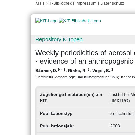
KIT
|
KIT-Bibliothek
|
Impressum
|
Datenschutz
Repository KITopen
Weekly periodicities of aerosol
- evidence of an anthropogenic 
1
1
1
Bäumer, D.
;
Rinke, R.
;
Vogel, B.
1
Institut für Meteorologie und Klimaforschung (IMK), Karlsruhe
Zugehörige Institution(en) am
Institut für
KIT
(IMKTRO)
Publikationstyp
Zeitschriften
Publikationsjahr
2008