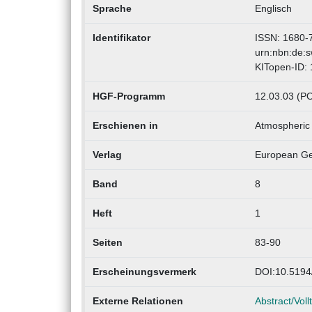
Sprache
Englisch
Identifikator
ISSN: 1680-
urn:nbn:de:
KITopen-ID:
HGF-Programm
12.03.03 (PO
Erschienen in
Atmospheric
Verlag
European Ge
Band
8
Heft
1
Seiten
83-90
Erscheinungsvermerk
DOI:10.5194
Externe Relationen
Abstract/Voll