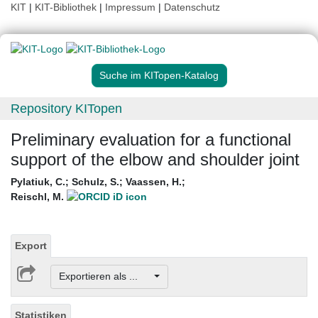
KIT
|
KIT-Bibliothek
|
Impressum
|
Datenschutz
Suche im KITopen-Katalog
Repository KITopen
Preliminary evaluation for a functional
support of the elbow and shoulder joint
Pylatiuk, C.
;
Schulz, S.
;
Vaassen, H.
;
Reischl, M.
Export
Exportieren als ...
Statistiken