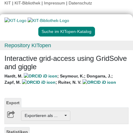
KIT
|
KIT-Bibliothek
|
Impressum
|
Datenschutz
Suche im KITopen-Katalog
Repository KITopen
Interactive grid-access using GridSolve
and giggle
Hardt, M.
;
Seymour, K.
;
Dongarra, J.
;
Zapf, M.
;
Ruiter, N. V.
Export
Exportieren als ...
Statistiken