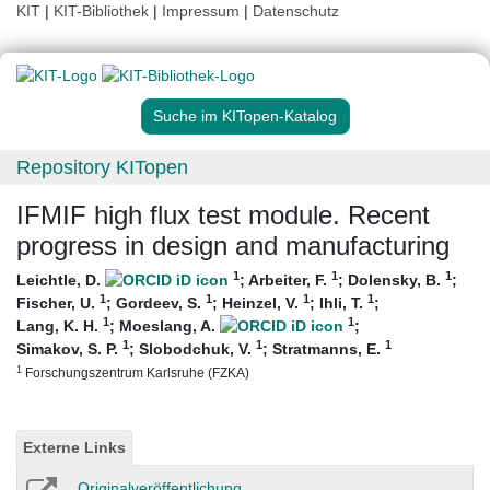
KIT
|
KIT-Bibliothek
|
Impressum
|
Datenschutz
Suche im KITopen-Katalog
Repository KITopen
IFMIF high flux test module. Recent
progress in design and manufacturing
1
1
1
Leichtle, D.
;
Arbeiter, F.
;
Dolensky, B.
;
1
1
1
1
Fischer, U.
;
Gordeev, S.
;
Heinzel, V.
;
Ihli, T.
;
1
1
Lang, K. H.
;
Moeslang, A.
;
1
1
1
Simakov, S. P.
;
Slobodchuk, V.
;
Stratmanns, E.
1
Forschungszentrum Karlsruhe (FZKA)
Externe Links
Originalveröffentlichung