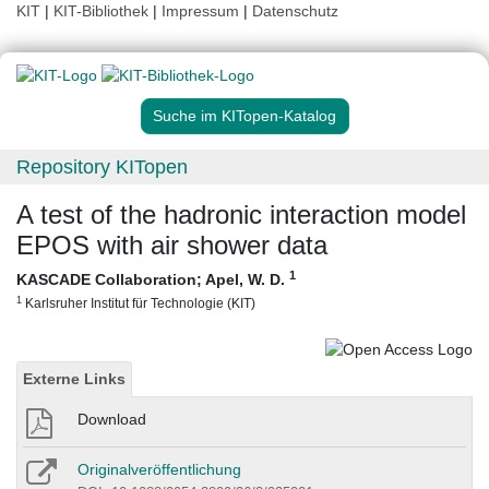
KIT
|
KIT-Bibliothek
|
Impressum
|
Datenschutz
Suche im KITopen-Katalog
Repository KITopen
A test of the hadronic interaction model
EPOS with air shower data
1
KASCADE Collaboration
;
Apel, W. D.
1
Karlsruher Institut für Technologie (KIT)
Externe Links
Download
Originalveröffentlichung