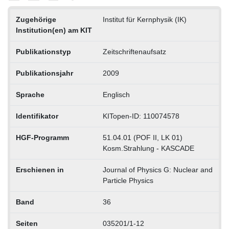
Zugehörige
Institut für Kernphysik (IK)
Institution(en) am KIT
Publikationstyp
Zeitschriftenaufsatz
Publikationsjahr
2009
Sprache
Englisch
Identifikator
KITopen-ID: 110074578
HGF-Programm
51.04.01 (POF II, LK 01)
Kosm.Strahlung - KASCADE
Erschienen in
Journal of Physics G: Nuclear and
Particle Physics
Band
36
Seiten
035201/1-12