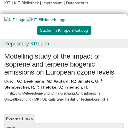
KIT
|
KIT-Bibliothek
|
Impressum
|
Datenschutz
Suche im KITopen-Katalog
Repository KITopen
Modelling study of the impact of
isoprene and terpene biogenic
emissions on European ozone levels
1
Curci, G.
;
Beekmann, M.
;
Vautard, R.
;
Smiatek, G.
;
1
Steinbrecher, R.
;
Theloke, J.
;
Friedrich, R.
1
Institut für Meteorologie und Klimaforschung Atmosphärische
Umweltforschung (IMKIFU), Karlsruher Institut für Technologie (KIT)
Externe Links