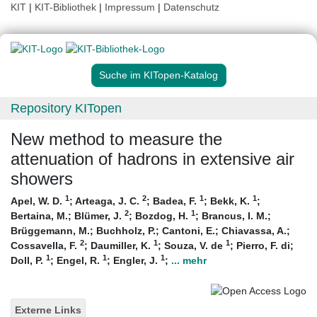
KIT
|
KIT-Bibliothek
|
Impressum
|
Datenschutz
Suche im KITopen-Katalog
Repository KITopen
New method to measure the
attenuation of hadrons in extensive air
showers
1
2
1
1
Apel, W. D.
;
Arteaga, J. C.
;
Badea, F.
;
Bekk, K.
;
2
1
Bertaina, M.
;
Blümer, J.
;
Bozdog, H.
;
Brancus, I. M.
;
Brüggemann, M.
;
Buchholz, P.
;
Cantoni, E.
;
Chiavassa, A.
;
2
1
1
Cossavella, F.
;
Daumiller, K.
;
Souza, V. de
;
Pierro, F. di
;
1
1
1
Doll, P.
;
Engel, R.
;
Engler, J.
;
... mehr
Externe Links