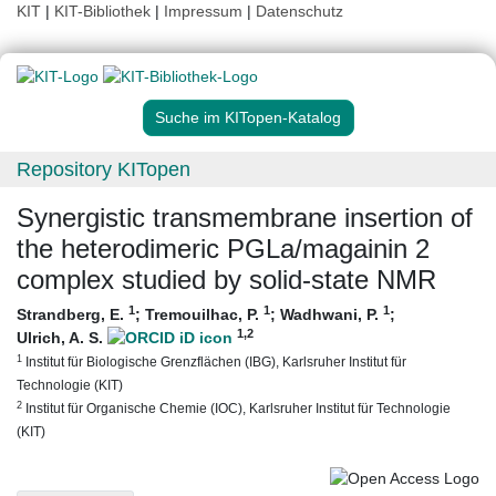
KIT
|
KIT-Bibliothek
|
Impressum
|
Datenschutz
Suche im KITopen-Katalog
Repository KITopen
Synergistic transmembrane insertion of
the heterodimeric PGLa/magainin 2
complex studied by solid-state NMR
1
1
1
Strandberg, E.
;
Tremouilhac, P.
;
Wadhwani, P.
;
1
,2
Ulrich, A. S.
1
Institut für Biologische Grenzflächen (IBG), Karlsruher Institut für
Technologie (KIT)
2
Institut für Organische Chemie (IOC), Karlsruher Institut für Technologie
(KIT)