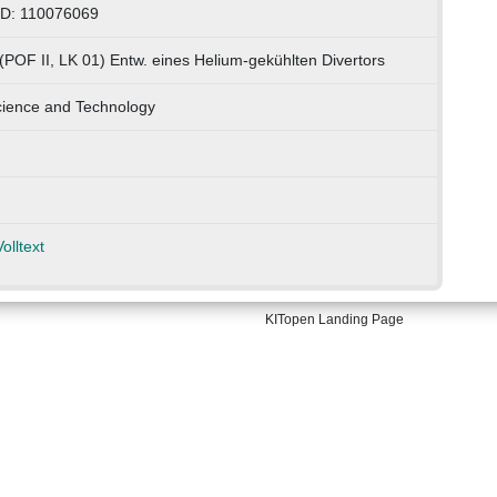
ID: 110076069
(POF II, LK 01) Entw. eines Helium-gekühlten Divertors
cience and Technology
olltext
KITopen Landing Page