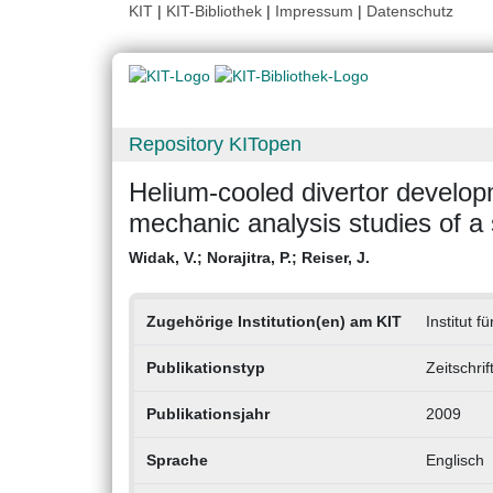
KIT
|
KIT-Bibliothek
|
Impressum
|
Datenschutz
Repository KITopen
Helium-cooled divertor develop
mechanic analysis studies of a 
Widak, V.
;
Norajitra, P.
;
Reiser, J.
Zugehörige Institution(en) am KIT
Institut 
Publikationstyp
Zeitschri
Publikationsjahr
2009
Sprache
Englisch