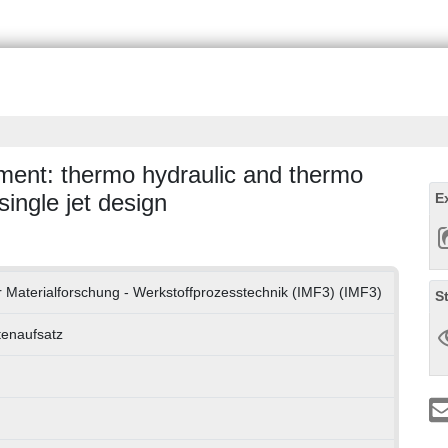
ment: thermo hydraulic and thermo
single jet design
E
für Materialforschung - Werkstoffprozesstechnik (IMF3) (IMF3)
S
ftenaufsatz