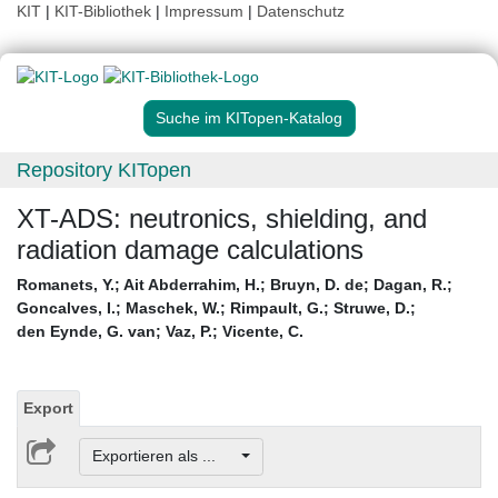
KIT
|
KIT-Bibliothek
|
Impressum
|
Datenschutz
Suche im KITopen-Katalog
Repository KITopen
XT-ADS: neutronics, shielding, and
radiation damage calculations
Romanets, Y.
;
Ait Abderrahim, H.
;
Bruyn, D. de
;
Dagan, R.
;
Goncalves, I.
;
Maschek, W.
;
Rimpault, G.
;
Struwe, D.
;
den Eynde, G. van
;
Vaz, P.
;
Vicente, C.
Export
Exportieren als ...