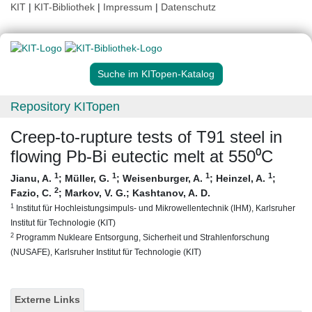
KIT
|
KIT-Bibliothek
|
Impressum
|
Datenschutz
Suche im KITopen-Katalog
Repository KITopen
Creep-to-rupture tests of T91 steel in
flowing Pb-Bi eutectic melt at 550⁰C
1
1
1
1
Jianu, A.
;
Müller, G.
;
Weisenburger, A.
;
Heinzel, A.
;
2
Fazio, C.
;
Markov, V. G.
;
Kashtanov, A. D.
1
Institut für Hochleistungsimpuls- und Mikrowellentechnik (IHM), Karlsruher
Institut für Technologie (KIT)
2
Programm Nukleare Entsorgung, Sicherheit und Strahlenforschung
(NUSAFE), Karlsruher Institut für Technologie (KIT)
Externe Links