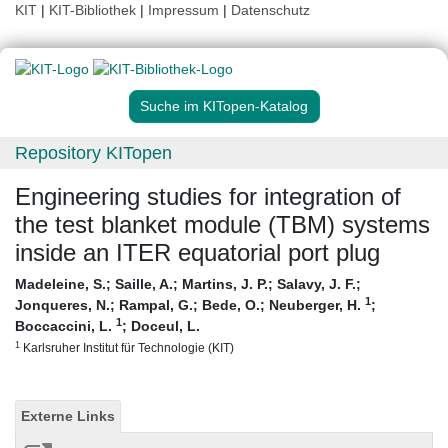
KIT
|
KIT-Bibliothek
|
Impressum
|
Datenschutz
Suche im KITopen-Katalog
Repository KITopen
Engineering studies for integration of
the test blanket module (TBM) systems
inside an ITER equatorial port plug
Madeleine, S.
;
Saille, A.
;
Martins, J. P.
;
Salavy, J. F.
;
1
Jonqueres, N.
;
Rampal, G.
;
Bede, O.
;
Neuberger, H.
;
1
Boccaccini, L.
;
Doceul, L.
1
Karlsruher Institut für Technologie (KIT)
Externe Links