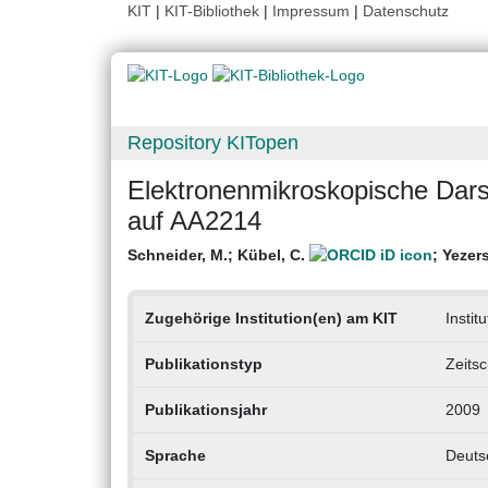
KIT
|
KIT-Bibliothek
|
Impressum
|
Datenschutz
Repository KITopen
Elektronenmikroskopische Darst
auf AA2214
Schneider, M.
;
Kübel, C.
;
Yezers
Zugehörige Institution(en) am KIT
Instit
Publikationstyp
Zeitsc
Publikationsjahr
2009
Sprache
Deuts