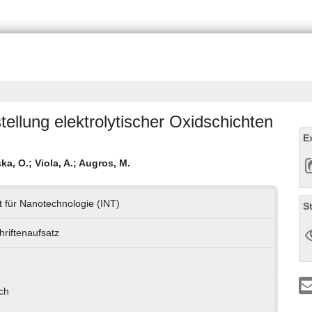
ellung elektrolytischer Oxidschichten
E
ka, O.
;
Viola, A.
;
Augros, M.
ut für Nanotechnologie (INT)
S
hriftenaufsatz
ch