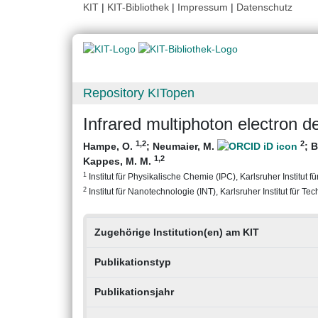
KIT
|
KIT-Bibliothek
|
Impressum
|
Datenschutz
Repository KITopen
Infrared multiphoton electron 
1
,2
2
Hampe, O.
;
Neumaier, M.
;
B
1
,2
Kappes, M. M.
1
Institut für Physikalische Chemie (IPC), Karlsruher Institut f
2
Institut für Nanotechnologie (INT), Karlsruher Institut für Te
Zugehörige Institution(en) am KIT
Publikationstyp
Publikationsjahr