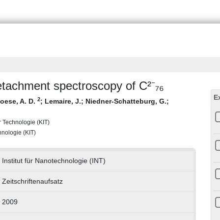
detachment spectroscopy of C²⁻₇₆
E
2
oese, A. D.
;
Lemaire, J.
;
Niedner-Schatteburg, G.
;
ür Technologie (KIT)
chnologie (KIT)
Institut für Nanotechnologie (INT)
Zeitschriftenaufsatz
2009