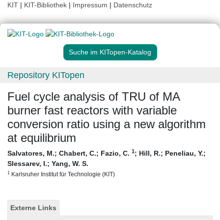
KIT
|
KIT-Bibliothek
|
Impressum
|
Datenschutz
Suche im KITopen-Katalog
Repository KITopen
Fuel cycle analysis of TRU of MA
burner fast reactors with variable
conversion ratio using a new algorithm
at equilibrium
1
Salvatores, M.
;
Chabert, C.
;
Fazio, C.
;
Hill, R.
;
Peneliau, Y.
;
Slessarev, I.
;
Yang, W. S.
1
Karlsruher Institut für Technologie (KIT)
Externe Links