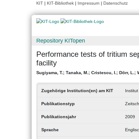
KIT
|
KIT-Bibliothek
|
Impressum
|
Datenschutz
Repository KITopen
Performance tests of tritium s
facility
Sugiyama, T.
;
Tanaka, M.
;
Cristescu, I.
;
Dörr, L.
;
Zugehörige Institution(en) am KIT
Institu
Publikationstyp
Zeitsch
Publikationsjahr
2009
Sprache
Englis